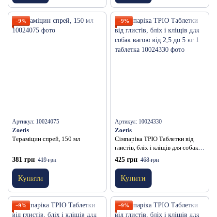
−9%
−9%
Артикул: 10024075
Артикул: 10024330
Zoetis
Zoetis
Тераміцин спрей, 150 мл
Сімпаріка ТРІО Таблетки від
глистів, бліх і кліщів для собак
вагою від 2,5 до 5 кг 1 таблетка
381 грн
425 грн
419 грн
468 грн
Купити
Купити
−9%
−9%