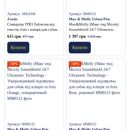
Артикул: 10024340
Артикул: MM0121
Zoetis
Max & Molly Urban Pets
Сімпаріка ТРІО Таблетки від
Max&Molly (Макс енд Моллі)
глистів, бліх і кліщів для собак
Soundshield 24/7 Ultrasonic
вагою від 40 до 60 кг -1 таблетка
Technology - Ультразвуковий
615 грн
1 397 грн
677 грн
1 552 грн
відлякувач для собак від кліщів
та бліх Black, чорний
Купити
Купити
−10%
−10%
Артикул: MM0122
Артикул: MM0123
Max & Molly Urban Pets
Max & Molly Urban Pets