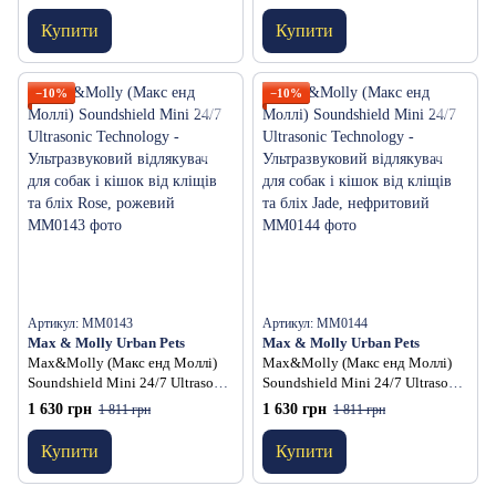
відлякувач для собак від кліщів
відлякувач для собак і кішок від
та бліх Jade, нефритовий
кліщів та бліх Black, чорний
Купити
Купити
−10%
−10%
Артикул: MM0143
Артикул: MM0144
Max & Molly Urban Pets
Max & Molly Urban Pets
Max&Molly (Макс енд Моллі)
Max&Molly (Макс енд Моллі)
Soundshield Mini 24/7 Ultrasonic
Soundshield Mini 24/7 Ultrasonic
Technology - Ультразвуковий
Technology - Ультразвуковий
1 630 грн
1 630 грн
1 811 грн
1 811 грн
відлякувач для собак і кішок від
відлякувач для собак і кішок від
кліщів та бліх Rose, рожевий
кліщів та бліх Jade, нефритовий
Купити
Купити