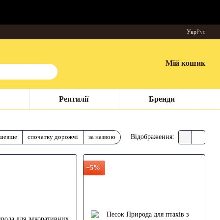
Укр
Рус
Мій кошик
Рептилії
Бренди
ешевше
спочатку дорожчі
за назвою
Відображення:
−5%