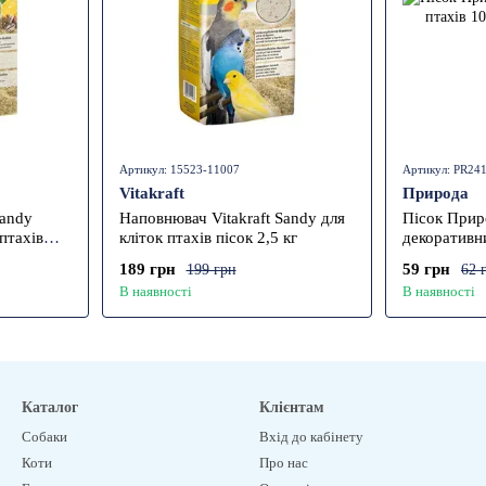
Артикул: 15523-11007
Артикул: PR24
Vitakraft
Природа
Sandy
Наповнювач Vitakraft Sandy для
Пісок Прир
 птахів
кліток птахів пісок 2,5 кг
декоративни
189 грн
59 грн
199 грн
62 
В наявності
В наявності
Каталог
Клієнтам
Собаки
Вхід до кабінету
Коти
Про нас