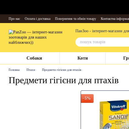
Перейти до основного контенту
Про нас
Оплата і доставка
Повернення та обмін товару
Контактна інформа
ПанЗоо - інтернет-магазин дл
Собаки
Коти
Гр
Головна
Птахи
Предмети гігієни для птахів
Предмети гігієни для птахів
−5%