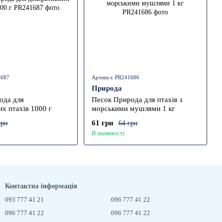
1687
Артикул: PR241686
Природа
ода для
Песок Природа для птахів з
х птахів 1000 г
морськими мушлями 1 кг
61 грн
грн
64 грн
В наявності
Контактна інформація
093 777 41 21
096 777 41 22
096 777 41 22
096 777 41 22