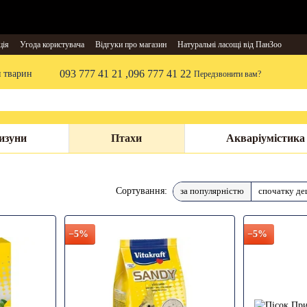
ція
Угода користувача
Відгуки про магазин
Натуральні ласощі від ПанЗоо
093 777 41 21 ,
096 777 41 22
я тварин
Передзвонити вам?
изуни
Птахи
Акваріумістика
за популярністю
спочатку д
Сортування:
−5%
−5%