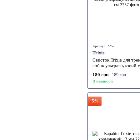
Артикул: 2257
Trixie
Свисток Trixie для тре
собак ультразвуковий 
8 см
180 грн
189 грн
В наявності
−5%