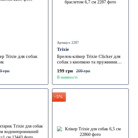
Артикул: 2287
Trixie
ер Trixie для собак
Брелок-клікер Trixie Clicker для
ик
собак з кнопкою та пружинним
браслетом 6,7 см
199 грн
9 грн
209 грн
В наявності
−5%