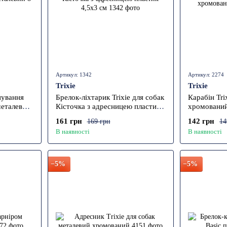
Артикул: 1342
Артикул: 2274
Trixie
Trixie
нування
Брелок-ліхтарик Trixie для собак
Карабін Tri
металевий
Кісточка з адресницею пластик
хромовани
4,5х3 см
161 грн
142 грн
169 грн
14
В наявності
В наявності
−5%
−5%