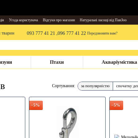
ція
Угода користувача
Відгуки про магазин
Натуральні ласощі від ПанЗоо
093 777 41 21 ,
096 777 41 22
я тварин
Передзвонити вам?
изуни
Птахи
Акваріумістика
ів
за популярністю
спочатку д
Сортування:
−5%
−5%