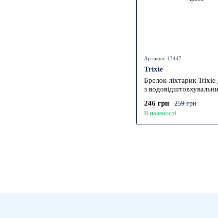
Артикул: 13447
Trixie
Брелок-ліхтарик Trixie
з водовідштовхувальн
покриттям силікон 8х2
246 грн
259 грн
В наявності