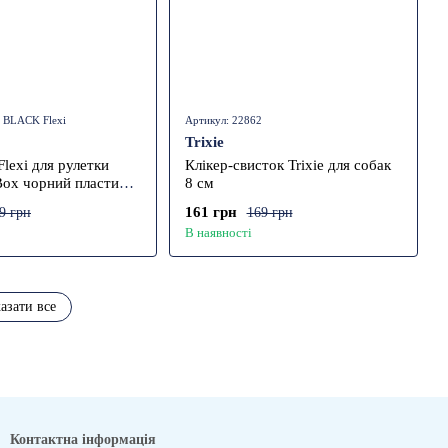
 BLACK Flexi
Артикул: 22862
Trixie
lexi для рулетки
Клікер-свисток Trixie для собак
Box чорний пластик
8 см
161 грн
9 грн
169 грн
В наявності
азати все
Контактна інформація