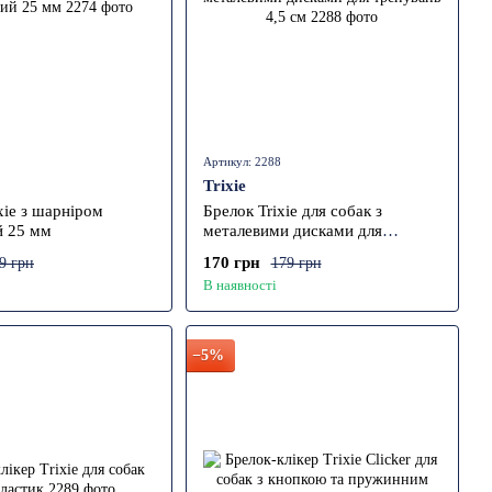
Артикул: 2288
Trixie
xie з шарніром
Брелок Trixie для собак з
й 25 мм
металевими дисками для
тренувань 4,5 см
170 грн
9 грн
179 грн
В наявності
−5%