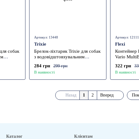
Артикул: 13448
Артикул: 12111
Trixie
Flexi
 для собак
Брелок-ліхтарик Trixie для собак
Контейнер F
им
з водовідштовхувальним
Vario Multi
,4 см
покриттям силікон 11х3,5 см
7х5 см
284 грн
322 грн
299 грн
33
В наявності
В наявності
Назад
1
2
Вперед
Пок
Каталог
Клієнтам