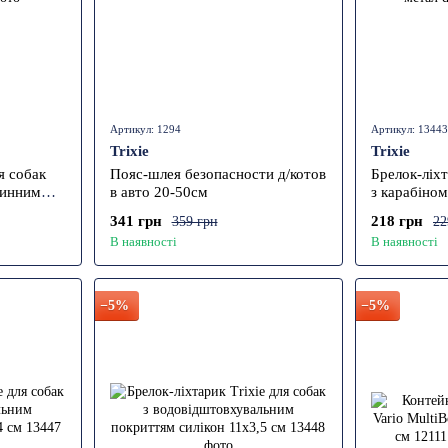
Артикул: 1294
Артикул: 13443
Trixie
Trixie
я собак
Пояс-шлея безопасности д/котов
Брелок-ліхт
жинним
в авто 20-50см
з карабіно
метал d=1 
341 грн
218 грн
359 грн
22
В наявності
В наявності
−5%
−5%