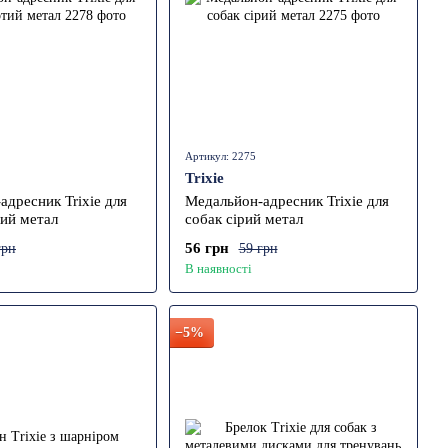
Артикул: 2275
Trixie
адресник Trixie для
Медальйон-адресник Trixie для
тий метал
собак сірий метал
56 грн
грн
59 грн
В наявності
−5%