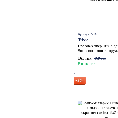
Артикул: 2298
Trixie
Брелок-клікер Trixie дл
Soft з кнопкою та пру
браслетом
161 грн
169 грн
В наявності
−5%