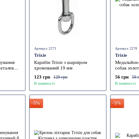
Артикул: 2273
Артикул: 2278
Trixie
Trixie
нування
Карабін Trixie з шарніром
Медальйон-
металевий
хромований 19 мм
собак золо
123 грн
56 грн
129 грн
59 
В наявності
В наявності
−5%
−5%