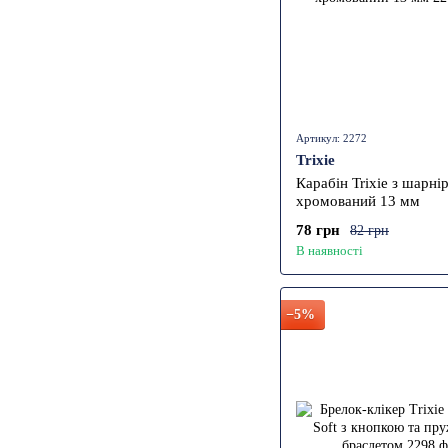
Артикул: 2272
Trixie
Карабін Trixie з шарні
хромований 13 мм
78 грн
82 грн
В наявності
−5%