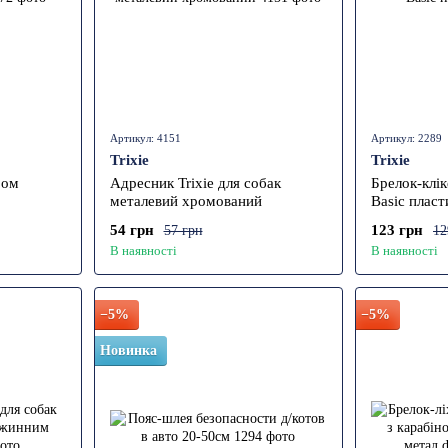
Артикул: 4151
Артикул: 2289
Trixie
Trixie
ром
Адресник Trixie для собак
Брелок-клік
металевий хромований
Basic пласт
54 грн
123 грн
57 грн
12
В наявності
В наявності
−5%
−5%
Новинка