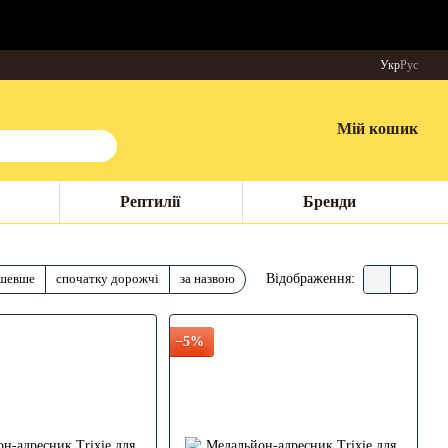
Укр
Рус
Мій кошик
Рептилії
Бренди
ешевше
спочатку дорожчі
за назвою
Відображення:
−5%