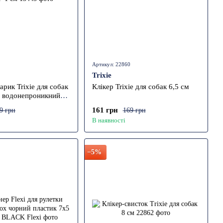
Артикул: 22860
Trixie
арик Trixie для собак
Клікер Trixie для собак 6,5 см
м водонепроникний
см
161 грн
9 грн
169 грн
В наявності
−5%