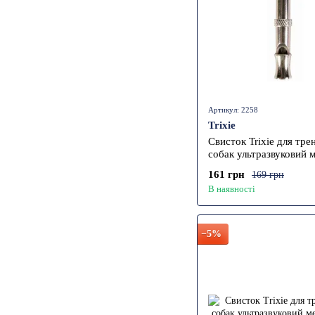
Артикул: 2258
Trixie
Свисток Trixie для тре
собак ультразвуковий 
5 см
161 грн
169 грн
В наявності
−5%