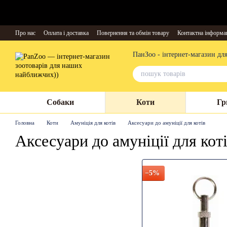
Перейти до основного контенту
Про нас
Оплата і доставка
Повернення та обмін товару
Контактна інформа
ПанЗоо - інтернет-магазин дл
Собаки
Коти
Гр
Головна
Коти
Амуніція для котів
Аксесуари до амуніції для котів
Аксесуари до амуніції для кот
−5%