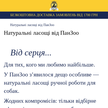
БЕЗКОШТОВНА ДОСТАВКА ЗАМОВЛЕНЬ ВІД 1700 ГРН
Натуральні ласощі від ПанЗоо
Натуральні ласощі від ПанЗоо
Від серця...
Для тих, кого ми любимо найбільше.
У ПанЗоо з’явилося дещо особливе —
натуральні ласощі ручної роботи для
собак.
Жодних компромісів: тільки відбірне