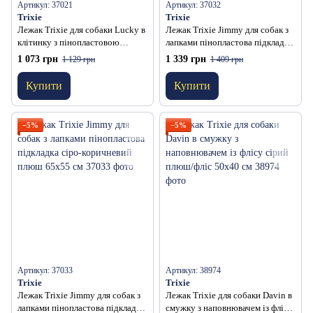
Артикул: 37021
Артикул: 37032
Trixie
Trixie
Лежак Trixie для собаки Lucky в
Лежак Trixie Jimmy для собак з
клітинку з пінопластовою
лапками пінопластова підкладка
підкладкою сірий бавовна/фліс
сіро-коричневий плюш 55х45 см
1 073 грн
1 339 грн
1 129 грн
1 409 грн
45х35 см
Купити
Купити
−5%
−5%
Артикул: 37033
Артикул: 38974
Trixie
Trixie
Лежак Trixie Jimmy для собак з
Лежак Trixie для собаки Davin в
лапками пінопластова підкладка
смужку з наповнювачем із флісу