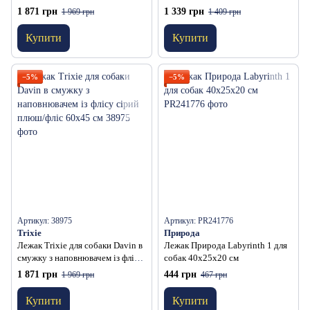
сіро-коричневий плюш 65х55 см
сірий плюш/фліс 50х40 см
1 871 грн
1 339 грн
1 969 грн
1 409 грн
Купити
Купити
−5%
−5%
Артикул: 38975
Артикул: PR241776
Trixie
Природа
Лежак Trixie для собаки Davin в
Лежак Природа Labyrinth 1 для
смужку з наповнювачем із флісу
собак 40х25х20 см
сірий плюш/фліс 60х45 см
1 871 грн
444 грн
1 969 грн
467 грн
Купити
Купити