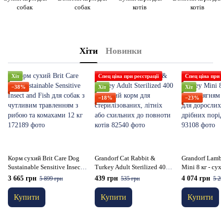
собак
собак
котів
котів
Хіти
Новинки
Хіт
Спец ціна при реєстрації
Спец ціна при 
−38%
Хіт
Хіт
−18%
−23%
Корм сухий Brit Care Dog
Grandorf Cat Rabbit &
Grandorf Lam
Sustainable Sensitive Insect
Turkey Adult Sterilized 400 г
Mini 8 кг - су
and Fish для собак з
- сухий корм для
ягням та інди
3 665 грн
439 грн
4 074 грн
5 899 грн
535 грн
5 2
чутливим травленням з
стерилізованих, літніх або
дорослих соб
рибою та комахами 12 кг
схильних до повноти котів
порід від 1 р
Купити
Купити
Купити