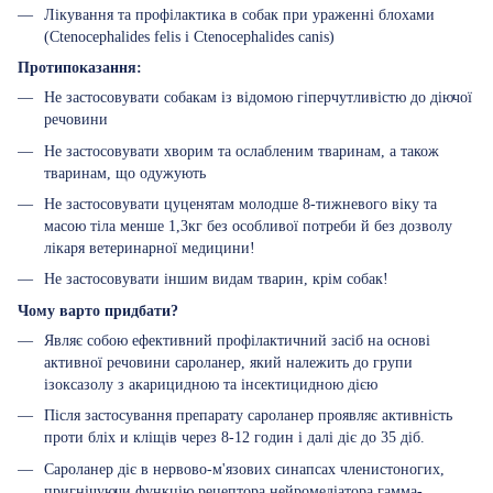
Лікування та профілактика в собак при ураженні блохами
(Ctenocephalides felis і Ctenocephalides canis)
Протипоказання:
Не застосовувати собакам із відомою гіперчутливістю до діючої
речовини
Не застосовувати хворим та ослабленим тваринам, а також
тваринам, що одужують
Не застосовувати цуценятам молодше 8-тижневого віку та
масою тіла менше 1,3кг без особливої потреби й без дозволу
лікаря ветеринарної медицини!
Не застосовувати іншим видам тварин, крім собак!
Чому варто придбати?
Являє собою ефективний профілактичний засіб на основі
активної речовини сароланер, який належить до групи
ізоксазолу з акарицидною та інсектицидною дією
Після застосування препарату сароланер проявляє активність
проти бліх и кліщів через 8-12 годин і далі діє до 35 діб.
Сароланер діє в нервово-м'язових синапсах членистоногих,
пригнічуючи функцію рецептора нейромедіатора гамма-