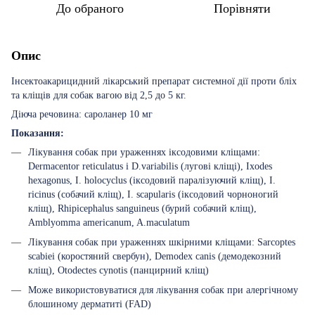
До обраного
Порівняти
Опис
Інсектоакарицидний лікарський препарат системної дії проти бліх
та кліщів для собак вагою від 2,5 до 5 кг.
Діюча речовина: сароланер 10 мг
Показання:
Лікування собак при ураженнях іксодовими кліщами:
Dermacentor reticulatus і D.variabilis (лугові кліщі), Ixodes
hexagonus, I. holocyclus (іксодовий паралізуючий кліщ), I.
ricinus (собачий кліщ), I. scapularis (іксодовий чорноногий
кліщ), Rhipicephalus sanguineus (бурий собачий кліщ),
Amblyomma americanum, A.maculatum
Лікування собак при ураженнях шкірними кліщами: Sarcoptes
scabiei (коростяний свербун), Demodex canis (демодекозний
кліщ), Otodectes cynotis (панцирний кліщ)
Може використовуватися для лікування собак при алергічному
блошиному дерматиті (FAD)