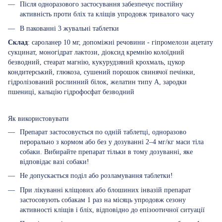
Після одноразового застосування забезпечує постійну
активність проти бліх та кліщів упродовж тривалого часу
В пакованні 3 жувальні таблетки
Склад
: сароланер 10 мг, допоміжні речовини - гіпромелози ацетату
сукцинат, моногідрат лактози, діоксид кремнію колоїдний
безводний, стеарат магнію, кукурудзяний крохмаль, цукор
кондитерський, глюкоза, сушений порошок свинячої печінки,
гідролізований рослинний білок, желатин типу А, зародки
пшениці, кальцію гідрофосфат безводний
Як використовувати
Препарат застосовується по одній таблетці, одноразово
перорально з кормом або без у дозуванні 2–4 мг/кг маси тіла
собаки. Вибирайте препарат тільки в тому дозуванні, яке
відповідає вазі собаки!
Не допускається поділ або розламування таблетки!
При лікуванні кліщових або блошиних інвазій препарат
застосовують собакам 1 раз на місяць упродовж сезону
активності кліщів і бліх, відповідно до епізоотичної ситуації