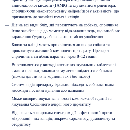
аміномасляної кислоти (ГАМК) та глутаматного рецептора,
спричиняючи неконтрольовану нейром’язову активність, що
призводить до загибелі комах і кліщів
Діє на всі види бліх, які паразитують на собаках, спричиняє
їхню загибель ще до моменту відкладання яєць, що запобігає
зараженню будинку або спального місця улюбленця
Блохи та кліщі мають прикріпитися до шкіри собаки та
проковтнути активний компонент препарату. Препарат
спричинить загибель паразита через 8–12 годин
Виготовляється у вигляді апетитних жувальних таблеток зі
смаком печінки, завдяки чому легко поїдається собаками
(можна давати як із кормом, так і без нього)
Системна дія препарату ідеально підходить собакам, яким
необхідні постійні купання або плавання
Може використовуватися в якості комплексної терапії та
лікування блошиного алергічного дерматиту
Відрізняється широким спектром дії - ефективний проти
мікроскопічних кліщів, зокрема саркоптозу, демодекозу та
отодектозу