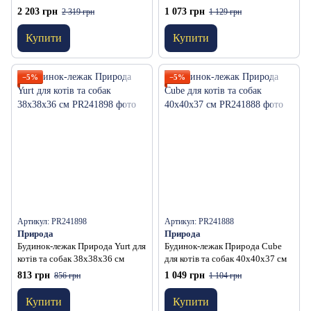
брудовідштовхуючий фетр
2 203 грн
1 073 грн
2 319 грн
1 129 грн
40х24х47 см
Купити
Купити
−5%
−5%
Артикул: PR241898
Артикул: PR241888
Природа
Природа
Будинок-лежак Природа Yurt для
Будинок-лежак Природа Cube
котів та собак 38х38х36 см
для котів та собак 40х40х37 см
813 грн
1 049 грн
856 грн
1 104 грн
Купити
Купити