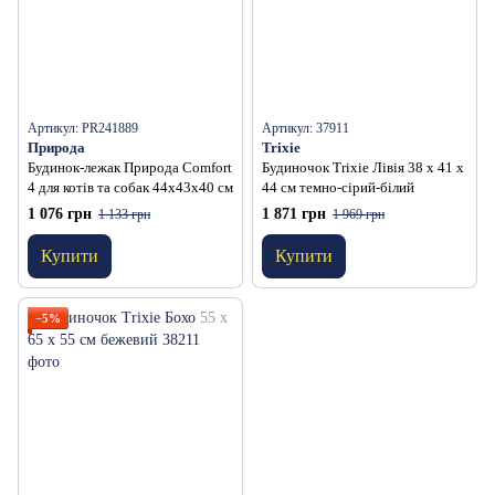
Артикул: PR241889
Артикул: 37911
Природа
Trixie
Будинок-лежак Природа Comfort
Будиночок Trixie Лівія 38 х 41 х
4 для котів та собак 44х43х40 см
44 см темно-сірий-білий
1 076 грн
1 871 грн
1 133 грн
1 969 грн
Купити
Купити
−5%