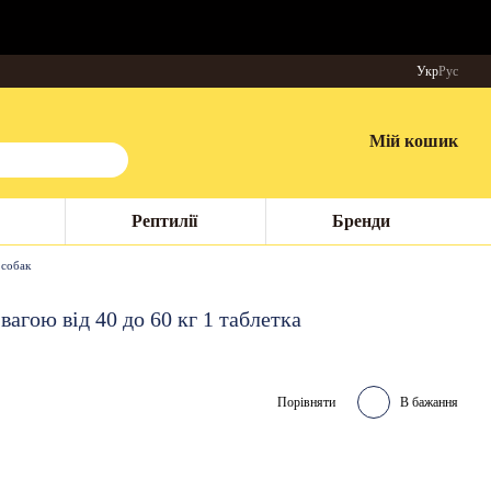
Укр
Рус
Мій кошик
Рептилії
Бренди
 собак
вагою від 40 до 60 кг 1 таблетка
Порівняти
В бажання