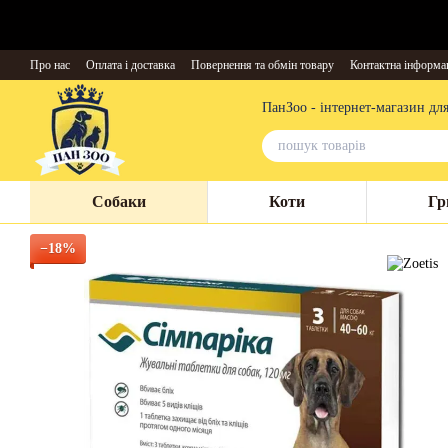
Перейти до основного контенту
Про нас
Оплата і доставка
Повернення та обмін товару
Контактна інформа
ПанЗоо - інтернет-магазин дл
Собаки
Коти
Гр
−18%