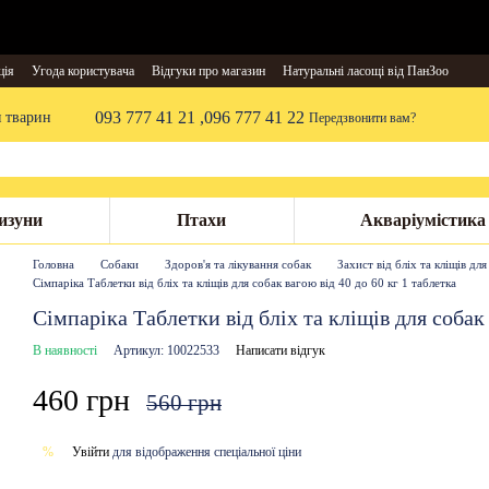
ція
Угода користувача
Відгуки про магазин
Натуральні ласощі від ПанЗоо
093 777 41 21 ,
096 777 41 22
я тварин
Передзвонити вам?
изуни
Птахи
Акваріумістика
Головна
Собаки
Здоров'я та лікування собак
Захист від бліх та кліщів для
Сімпаріка Таблетки від бліх та кліщів для собак вагою від 40 до 60 кг 1 таблетка
Сімпаріка Таблетки від бліх та кліщів для собак 
В наявності
Артикул: 10022533
Написати відгук
460 грн
560 грн
Увійти
для відображення спеціальної ціни
%