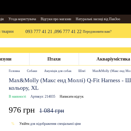
ція
Угода користувача
Відгуки про магазин
Натуральні ласощі від ПанЗоо
093 777 41 21 ,
096 777 41 22
я тварин
Передзвонити вам?
изуни
Птахи
Акваріумістика
Головна
Собаки
Амуніція для собак
Шлеї
Max&Molly (Макс енд Моллі
Max&Molly (Макс енд Моллі) Q-Fit Harness - Шл
кольору, XL
В наявності
Артикул: 214035
Написати відгук
976 грн
1 084 грн
Увійти
для відображення спеціальної ціни
%