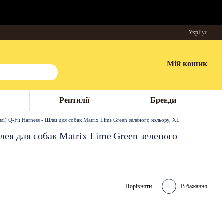
Укр
Рус
Мій кошик
Рептилії
Бренди
) Q-Fit Harness - Шлея для собак Matrix Lime Green зеленого кольору, XL
ея для собак Matrix Lime Green зеленого
Порівняти
В бажання