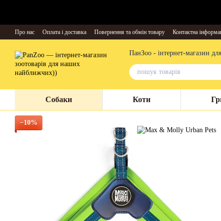
Перейти до основного контенту
Про нас
Оплата і доставка
Повернення та обмін товару
Контактна інформа
ПанЗоо - інтернет-магазин дл
Собаки
Коти
Гр
−10%