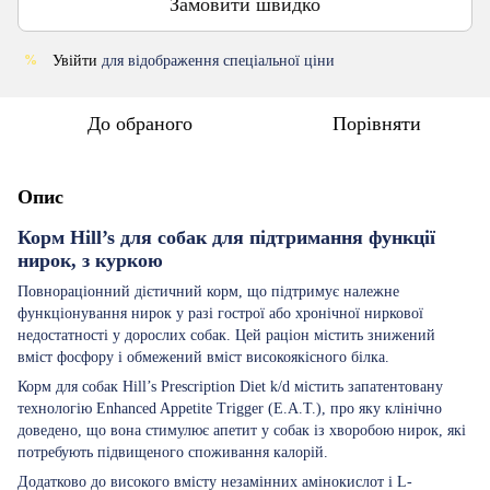
Замовити швидко
Увійти
для відображення спеціальної ціни
%
До обраного
Порівняти
Опис
Корм Hill’s для собак для підтримання функції
нирок, з куркою
Повнораціонний дієтичний корм, що підтримує належне
функціонування нирок у разі гострої або хронічної ниркової
недостатності у дорослих собак. Цей раціон містить знижений
вміст фосфору і обмежений вміст високоякісного білка.
Корм для собак Hill’s Prescription Diet k/d містить запатентовану
технологію Enhanced Appetite Trigger (E.A.T.), про яку клінічно
доведено, що вона стимулює апетит у собак із хворобою нирок, які
потребують підвищеного споживання калорій.
Додатково до високого вмісту незамінних амінокислот і L-