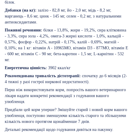
білок.
Добавки (на кг):
залізо - 82,8 мг, йо - 2,0 мг, мідь - 8,2 мг,
марганець - 8,6 мг, цинк - 145 мг, селен - 0,2 мг, з натуральними
антиоксидантами.
Поживні речовини:
білки - 13,8%, жири - 19,2%, сира клітковина
- 3,3%, сира зола - 4,2%, омега-3 жирні кислоти - 1,0%, кальцій -
0,57%, фосфор - 0,22%, натрій - 0,17%, калій - 0,69%, магній -
0,10%; на 1 кг: вітамін A - 10965МО, вітамін D3 - 877МО, вітамін E
- 600 мг, вітамін C - 90 мг, бета-каротин - 1,5 мг, L-карнітин - 532
мг.
Енергетична цінність:
3902 ккал/кг
Рекомендована тривалість дієтотерапії:
спочатку до 6 місяців (2-
4 тижні у разі гострої ниркової недостатності).
Перш ніж використовувати корм, попросіть вашого ветеринарного
лікаря надати конкретні рекомендації з годування вашого
улюбленця.
Придбали цей корм уперше? Змішуйте старий і новий корм вашого
улюбленця, поступово зменшуючи кількість старого та збільшуючи
кількість нового протягом щонайменше 7 днів.
Детальні рекомендації щодо годування дивіться на пакунку.