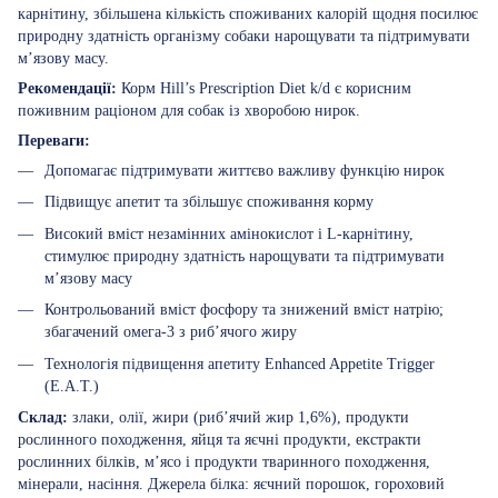
карнітину, збільшена кількість споживаних калорій щодня посилює
природну здатність організму собаки нарощувати та підтримувати
м’язову масу.
Рекомендації:
Корм Hill’s Prescription Diet k/d є корисним
поживним раціоном для собак із хворобою нирок.
Переваги:
Допомагає підтримувати життєво важливу функцію нирок
Підвищує апетит та збільшує споживання корму
Високий вміст незамінних амінокислот і L-карнітину,
стимулює природну здатність нарощувати та підтримувати
м’язову масу
Контрольований вміст фосфору та знижений вміст натрію;
збагачений омега-3 з риб’ячого жиру
Технологія підвищення апетиту Enhanced Appetite Trigger
(E.A.T.)
Склад:
злаки, олії, жири (риб’ячий жир 1,6%), продукти
рослинного походження, яйця та яєчні продукти, екстракти
рослинних білків, м’ясо і продукти тваринного походження,
мінерали, насіння. Джерела білка: яєчний порошок, гороховий