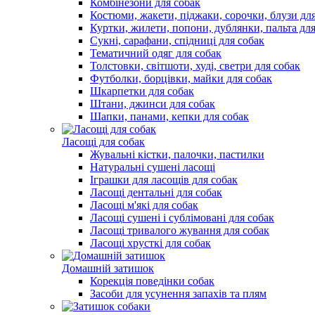
Комбінезони для собак
Костюми, жакети, піджаки, сорочки, блузи дл
Куртки, жилети, попони, дублянки, пальта для
Сукні, сарафани, спідниці для собак
Тематичний одяг для собак
Толстовки, світшоти, худі, светри для собак
Футболки, борцівки, майки для собак
Шкарпетки для собак
Штани, джинси для собак
Шапки, панами, кепки для собак
Ласощі для собак
Жувальні кістки, палочки, пастилки
Натуральні сушені ласощі
Іграшки для ласощів для собак
Ласощі дентальні для собак
Ласощі м'які для собак
Ласощі сушені і сублімовані для собак
Ласощі тривалого жування для собак
Ласощі хрусткі для собак
Домашній затишок
Корекція поведінки собак
Засоби для усунення запахів та плям