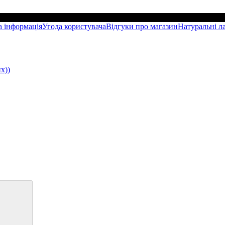
а інформація
Угода користувача
Відгуки про магазин
Натуральні л