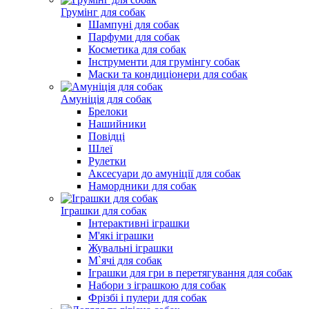
Грумінг для собак
Шампуні для собак
Парфуми для собак
Косметика для собак
Інструменти для грумінгу собак
Маски та кондиціонери для собак
Амуніція для собак
Брелоки
Нашийники
Повідці
Шлеї
Рулетки
Аксесуари до амуніції для собак
Намордники для собак
Іграшки для собак
Інтерактивні іграшки
М'які іграшки
Жувальні іграшки
М`ячі для собак
Іграшки для гри в перетягування для собак
Набори з іграшкою для собак
Фрізбі і пулери для собак