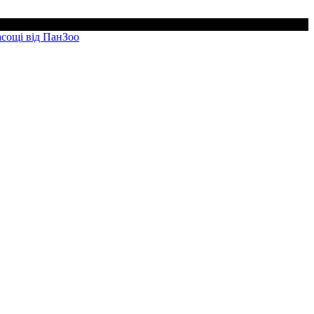
асощі від ПанЗоо