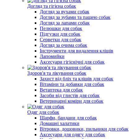
Догляд та гігієна собак
Догляд за вухами собак
Догляд за зубами та пащею собак
Догляд за лапами собак
Пелюшки для собак
Підгузки для собак
Серветки для собак
Догляд за очима собак
Інструменти для видалення кліщів
Лапомийки
Аксесуари гігієнічні для собак
Здоров'я та лікування собак
Захист від бліх та кліщів для собак
Вітаміни та добавки для собак
Ветаптека для собак
Засоби від глистів для собак
Ветеринарні коміри для собак
Одяг для собак
Шарфи, бандани для собак
Домашні халатики
Вітровки, дощовики, пильники для собак
Аксесуари для одягу для собак