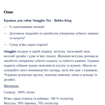
Опис
Іграшка для собак Snuggles Toy - Bubba King
Із захоплюючим писком!
Допомагає видаляти та запобігати утворенню зубного каменю
та нальоту!
Супер м'яка задня сторона!
Snuggles
поєднує в одній іграшці: мотузку, пискливий звук,
веселий дизайн і дуже м’яку спинку. Жування мотузки допомагає
запобігти утворенню зубного нальоту та зубного каменю. Іграшки
надають собакам чудову можливість кусати та жувати. Ніколи не
залишайте свого вихованця без нагляду, коли він грає з іграшкою.
*Іграшки розписані вручну, можливі невеликі зміни в кольорі та
дизайні.
Матеріали:
Спереду: 100% латекс
М'яка задня сторона та набивка: 100 % поліестер
Мотузка: 30% бавовна, 70% поліестер