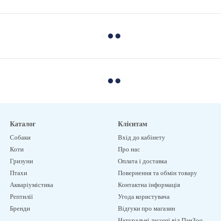
Каталог
Клієнтам
Собаки
Вхід до кабінету
Коти
Про нас
Гризуни
Оплата і доставка
Птахи
Повернення та обмін товару
Акваріумістика
Контактна інформація
Рептилії
Угода користувача
Бренди
Відгуки про магазин
Натуральні ласощі від ПанЗоо