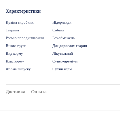
Характеристики
Країна виробник
Нідерланди
Тварина
Собака
Розмір породи тварини
Без обмежень
Вікова група
Для дорослих тварин
Вид корму
Лікувальний
Клас корму
Супер-преміум
Форма випуску
Сухий корм
Доставка
Оплата