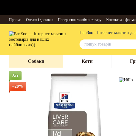
Перейти до основного контенту
Про нас
Оплата і доставка
Повернення та обмін товару
Контактна інформа
ПанЗоо - інтернет-магазин дл
Собаки
Коти
Гр
Хіт
−20%