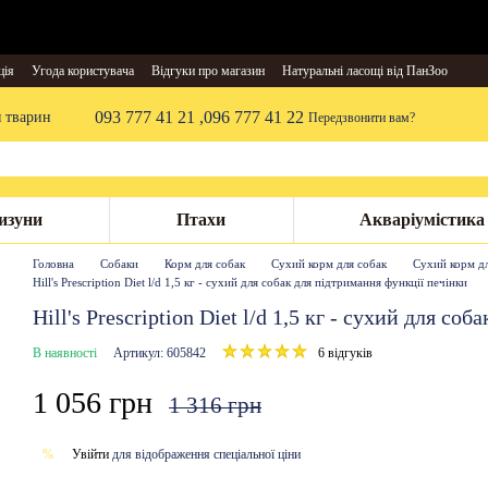
ція
Угода користувача
Відгуки про магазин
Натуральні ласощі від ПанЗоо
093 777 41 21 ,
096 777 41 22
я тварин
Передзвонити вам?
изуни
Птахи
Акваріумістика
Головна
Собаки
Корм для собак
Сухий корм для собак
Сухий корм для
Hill's Prescription Diet l/d 1,5 кг - сухий для собак для підтримання функції печінки
Hill's Prescription Diet l/d 1,5 кг - сухий для с
В наявності
Артикул: 605842
6 відгуків
1 056 грн
1 316 грн
Увійти
для відображення спеціальної ціни
%