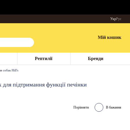
Укр
Рус
Мій кошик
Рептилії
Бренди
 собак Hill's
обак для підтримання функції печінки
Порівняти
В бажання