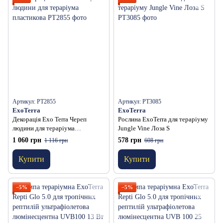
Артикул: PT2855
Артикул: PT3085
ExoTerra
ExoTerra
Декорація Exo Terra Череп
Рослина ExoTerra для тераріуму
людини для тераріума
Jungle Vine Лоза S
пластикова
1 060 грн
578 грн
1 116 грн
608 грн
Купити
Купити
−5%
−5%