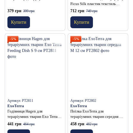
Ficus Silk пластик текстиль
середня 40 см
379 грн
712 грн
399 грн
749 грн
Купити
Купити
−5%
−5%
Артикул: PT2811
Артикул: PT2802
ExoTerra
ExoTerra
Годівниця Hagen для
Поїлка ExoTerra для
тераріумних тварин Exo Terra
тераріумних тварин середня M
Feeding Dish S 9 см
12 см
441 грн
458 грн
464 грн
482 грн