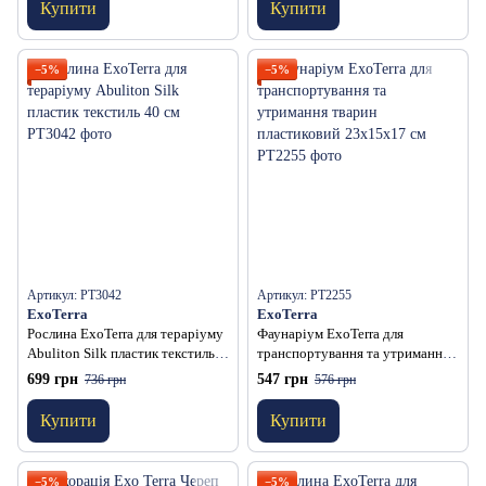
Купити
Купити
−5%
−5%
Артикул: PT3042
Артикул: PT2255
ExoTerra
ExoTerra
Рослина ExoTerra для тераріуму
Фаунаріум ExoTerra для
Abuliton Silk пластик текстиль
транспортування та утримання
40 см
тварин пластиковий 23х15х17
699 грн
547 грн
736 грн
576 грн
см
Купити
Купити
−5%
−5%