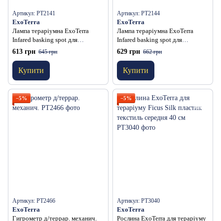
Артикул: PT2141
Артикул: PT2144
ExoTerra
ExoTerra
Лампа тераріумна ExoTerra
Лампа тераріумна ExoTerra
Infared basking spot для
Infared basking spot для
тераріумних тварин
тераріумних тварин
613 грн
629 грн
645 грн
662 грн
інфрачервона обігріваюч
інфрачервона обігріваюча
R20/50 Вт
R25/100 Вт
Купити
Купити
−5%
−5%
Артикул: PT2466
Артикул: PT3040
ExoTerra
ExoTerra
Гигрометр д/террар. механич.
Рослина ExoTerra для тераріуму