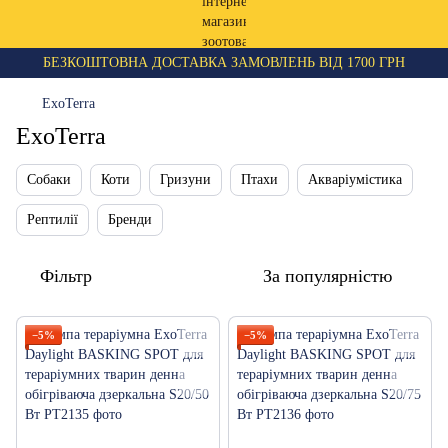
БЕЗКОШТОВНА ДОСТАВКА ЗАМОВЛЕНЬ ВІД 1700 ГРН
ExoTerra
ExoTerra
Собаки
Коти
Гризуни
Птахи
Акваріумістика
Рептилії
Бренди
Фільтр
За популярністю
−5%
−5%