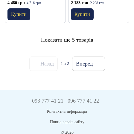
ультрафіолетових ламп пластик
ультрафіолетова люмінесцентна
4 480 грн
2 183 грн
4 716 грн
2 298 грн
метал Е27 60х9х20 см
UVB 200 13 Вт E27
Купити
Купити
Показати ще 5 товарів
Назад
Вперед
1
з 2
093 777 41 21
096 777 41 22
Контактна інформація
Повна версія сайту
© 2026