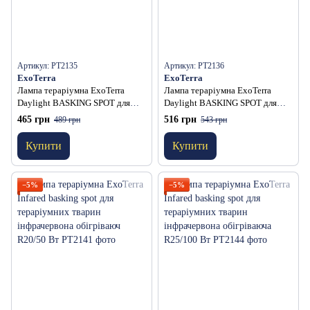
Артикул: PT2135
Артикул: PT2136
ExoTerra
ExoTerra
Лампа тераріумна ExoTerra
Лампа тераріумна ExoTerra
Daylight BASKING SPOT для
Daylight BASKING SPOT для
тераріумних тварин денна
тераріумних тварин денна
465 грн
516 грн
489 грн
543 грн
обігріваюча дзеркальна S20/50
обігріваюча дзеркальна S20/75
Вт
Вт
Купити
Купити
−5%
−5%