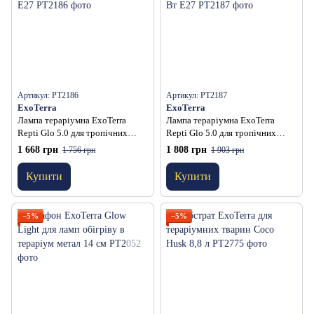
Артикул: PT2186
Артикул: PT2187
ExoTerra
ExoTerra
Лампа тераріумна ExoTerra
Лампа тераріумна ExoTerra
Repti Glo 5.0 для тропічних
Repti Glo 5.0 для тропічних
рептилій ультрафіолетова
рептилій ультрафіолетова
1 668 грн
1 808 грн
1 756 грн
1 903 грн
люмінесцентна UVB100 13 Вт
люмінесцентна UVB 100 25 Вт
Е27
Е27
Купити
Купити
−5%
−5%