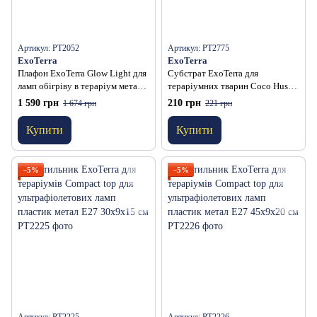
Артикул: PT2052
Артикул: PT2775
ExoTerra
ExoTerra
Плафон ExoTerra Glow Light для
Субстрат ExoTerra для
ламп обігріву в тераріум метал
тераріумних тварин Coco Husk
14 см
8,8 л
1 590 грн
210 грн
1 674 грн
221 грн
Купити
Купити
−5%
−5%