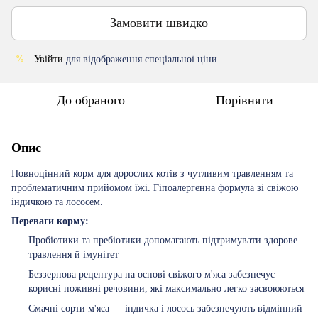
Замовити швидко
Увійти
для відображення спеціальної ціни
%
До обраного
Порівняти
Опис
Повноцінний корм для дорослих котів з чутливим травленням та
проблематичним прийомом їжі. Гіпоалергенна формула зі свіжою
індичкою та лососем.
Переваги корму:
Пробіотики та пребіотики допомагають підтримувати здорове
травлення й імунітет
Беззернова рецептура на основі свіжого м'яса забезпечує
корисні поживні речовини, які максимально легко засвоюються
Смачні сорти м'яса — індичка і лосось забезпечують відмінний