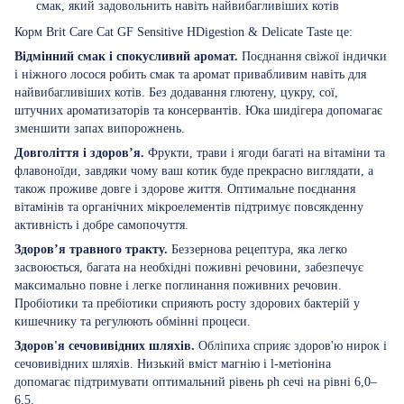
смак, який задовольнить навіть найвибагливіших котів
Корм Brit Care Cat GF Sensitive HDigestion & Delicate Taste це:
Відмінний смак і спокусливий аромат.
Поєднання свіжої індички
і ніжного лосося робить смак та аромат привабливим навіть для
найвибагливіших котів. Без додавання глютену, цукру, сої,
штучних ароматизаторів та консервантів. Юка шидігера допомагає
зменшити запах випорожнень.
Довголіття і здоров’я.
Фрукти, трави і ягоди багаті на вітаміни та
флавоноїди, завдяки чому ваш котик буде прекрасно виглядати, а
також проживе довге і здорове життя. Оптимальне поєднання
вітамінів та органічних мікроелементів підтримує повсякденну
активність і добре самопочуття.
Здоров’я травного тракту.
Беззернова рецептура, яка легко
засвоюється, багата на необхідні поживні речовини, забезпечує
максимально повне і легке поглинання поживних речовин.
Пробіотики та пребіотики сприяють росту здорових бактерій у
кишечнику та регулюють обмінні процеси.
Здоров'я сечовивідних шляхів.
Обліпиха сприяє здоров'ю нирок і
сечовивідних шляхів. Низький вміст магнію і l-метіоніна
допомагає підтримувати оптимальний рівень ph сечі на рівні 6,0–
6,5.