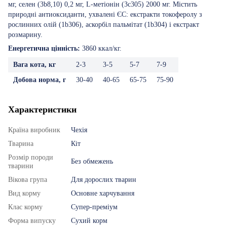
мг, селен (3b8,10) 0,2 мг, L-метіонін (3c305) 2000 мг. Містить
природні антиоксиданти, ухвалені ЄС: екстракти токоферолу з
рослинних олій (1b306), аскорбіл пальмітат (1b304) і екстракт
розмарину.
Енергетична цінність:
3860 ккал/кг.
Вага кота, кг
2-3
3-5
5-7
7-9
Добова норма, г
30-40
40-65
65-75
75-90
Характеристики
Країна виробник
Чехія
Тварина
Кіт
Розмір породи
Без обмежень
тварини
Вікова група
Для дорослих тварин
Вид корму
Основне харчування
Клас корму
Супер-преміум
Форма випуску
Сухий корм