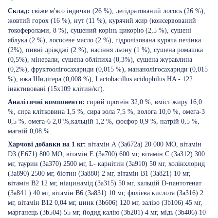
Склад:
свіже м'ясо індички (26 %), дегідратований лосось (26 %),
жовтий горох (16 %), нут (11 %), курячий жир (консервований
токоферолами, 8 %), сушений корінь цикорію (2,5 %), сушені
яблука (2 %), лососеве масло (2 %), гідролізована куряча печінка
(2%), пивні дріжджі (2 %), насіння льону (1 %), сушена ромашка
(0,5%), мінерали, сушена обліпиха (0,3%), сушена журавлина
(0,2%), фруктоолігосахариди (0,015 %), мананолігосахариди (0,015
%), юка Шидігера (0,008 %), Lactobacillus acidophilus HA - 122
інактивовані (15x109 клітин/кг).
Аналітичні компоненти:
сирий протеїн 32,0 %, вміст жиру 16,0
%, сира клітковина 1,5 %, сира зола 7,5 %, волога 10,0 %, омега-3
0,5 %, омега-6 2,0 %,кальцій 1,2 %, фосфор 0,9 %, натрій 0,5 %,
магній 0,08 %.
Харчові добавки на 1 кг:
вітамін А (3a672a) 20 000 МО, вітамін
D3 (E671) 800 МО, вітамін Е (3a700) 600 мг, вітамін С (3a312) 300
мг, таурин (3a370) 2500 мг, L- карнітин (3a910) 50 мг, холінхлорид
(3a890) 2500 мг, біотин (3a880) 2 мг, вітамін B1 (3a821) 10 мг,
вітамін B2 12 мг, ніацинамід (3a315) 50 мг, кальцій D-пантотенат
(3a841 ) 40 мг, вітамін B6 (3a831) 10 мг, фолієва кислота (3a316) 2
мг, вітамін B12 0,04 мг, цинк (3b606) 120 мг, залізо (3b106) 45 мг,
марганець (3b504) 55 мг, йодид калію (3b201) 4 мг, мідь (3b406) 10