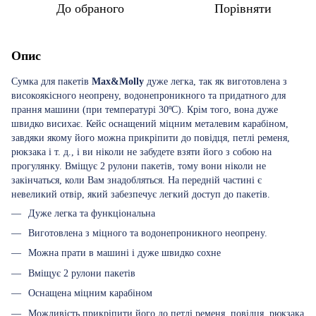
До обраного
Порівняти
Опис
Сумка для пакетів
Max&Molly
дуже легка, так як виготовлена з
високоякісного неопрену, водонепроникного та придатного для
прання машини (при температурі 30ºC). Крім того, вона дуже
швидко висихає. Кейс оснащений міцним металевим карабіном,
завдяки якому його можна прикріпити до повідця, петлі ременя,
рюкзака і т. д., і ви ніколи не забудете взяти його з собою на
прогулянку. Вміщує 2 рулони пакетів, тому вони ніколи не
закінчаться, коли Вам знадобляться. На передній частині є
невеликий отвір, який забезпечує легкий доступ до пакетів.
Дуже легка та функціональна
Виготовлена з міцного та водонепроникного неопрену.
Можна прати в машині і дуже швидко сохне
Вміщує 2 рулони пакетів
Оснащена міцним карабіном
Можливість прикріпити його до петлі ременя, повідця, рюкзака