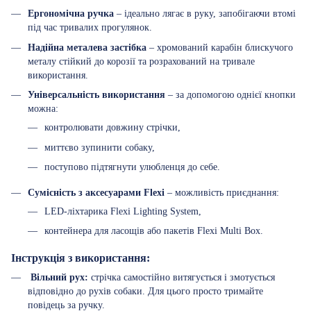
Ергономічна ручка
– ідеально лягає в руку, запобігаючи втомі
під час тривалих прогулянок.
Надійна металева застібка
– хромований карабін блискучого
металу стійкий до корозії та розрахований на тривале
використання.
Універсальність використання
– за допомогою однієї кнопки
можна:
контролювати довжину стрічки,
миттєво зупинити собаку,
поступово підтягнути улюбленця до себе.
Сумісність з аксесуарами Flexi
– можливість приєднання:
LED-ліхтарика Flexi Lighting System,
контейнера для ласощів або пакетів Flexi Multi Box.
Інструкція з використання:
Вільний рух:
стрічка самостійно витягується і змотується
відповідно до рухів собаки. Для цього просто тримайте
повідець за ручку.