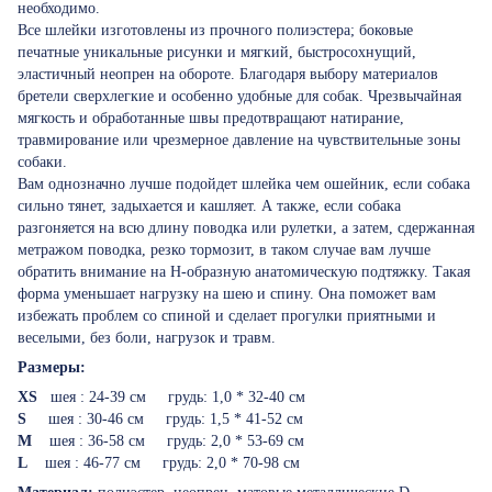
необходимо.
Все шлейки изготовлены из прочного полиэстера; боковые
печатные уникальные рисунки и мягкий, быстросохнущий,
эластичный неопрен на обороте. Благодаря выбору материалов
бретели сверхлегкие и особенно удобные для собак. Чрезвычайная
мягкость и обработанные швы предотвращают натирание,
травмирование или чрезмерное давление на чувствительные зоны
собаки.
Вам однозначно лучше подойдет шлейка чем ошейник, если собака
сильно тянет, задыхается и кашляет. А также, если собака
разгоняется на всю длину поводка или рулетки, а затем, сдержанная
метражом поводка, резко тормозит, в таком случае вам лучше
обратить внимание на Н-образную анатомическую подтяжку. Такая
форма уменьшает нагрузку на шею и спину. Она поможет вам
избежать проблем со спиной и сделает прогулки приятными и
веселыми, без боли, нагрузок и травм.
Размеры:
XS
шея : 24-39 см грудь: 1,0 * 32-40 см
S
шея : 30-46 см грудь: 1,5 * 41-52 см
M
шея : 36-58 см грудь: 2,0 * 53-69 см
L
шея : 46-77 см грудь: 2,0 * 70-98 см