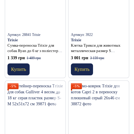
Артикул: 28841 Trixie
Артикул: 3922
Trixie
Trixie
Сумка-переноска Trixie для
Клетка Трикси для животных
собак Ryan до 6 кг з поліестеру
металлическая размер S
чорна 26x27x47 см
64х54х48 см
1 339 грн
3 001 грн
1 409 грн
3 159 грн
Купить
Купить
−5%
−5%