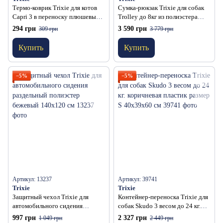
Термо-коврик Trixie для котов
Сумка-рюкзак Trixie для собак
Capri 3 в переноску плюшевый
Trolley до 8кг из полиэстера
серый 29х51 см
черная/серая 32х45х25 см
294 грн
3 590 грн
309 грн
3 779 грн
Купить
Купить
−5%
−5%
Артикул: 13237
Артикул: 39741
Trixie
Trixie
Защитный чехол Trixie для
Контейнер-переноска Trixie для
автомобильного сидения
собак Skudo 3 весом до 24 кг.
раздельный полиэстер бежевый
коричневая пластик размер S
997 грн
2 327 грн
1 049 грн
2 449 грн