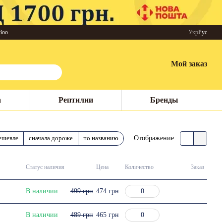
Зоо
Укр
Рус
Мой заказ
а
Рептилии
Бренды
ешевле
сначала дороже
по названию
Отображение:
Статус наличия
Цена
Количество
Заказ
В наличии
499 грн
474 грн
В наличии
489 грн
465 грн