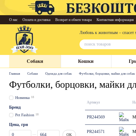
Перейти к основному контенту
О нас
Оплата и доставка
Возврат и обмен товара
Контактная информация
Любовь к животным – спасет 
Собаки
Кошки
Гр
Главная
Собаки
Одежда для собак
Футболки, борцовки, майки для собак
Футболки, борцовки, майки дл
Новинка
18
Артикул
На
Бренд
Pet Fashion
18
PR244569
М
Цена, грн
PR244571
М
От Цена, грн
До Цена, грн
OK