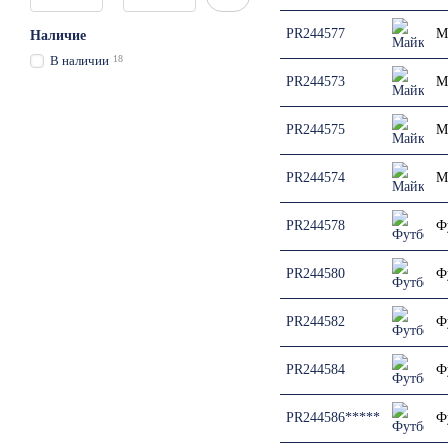
PR244577
М
Наличие
В наличии
18
PR244573
М
PR244575
М
PR244574
М
PR244578
Ф
PR244580
Ф
PR244582
Ф
PR244584
Ф
PR244586*****
Ф