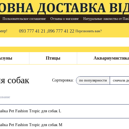
Пользовательское соглашение
Отзывы о магазине
Натуральные лакомства от Пан
093 777 41 21 ,
096 777 41 22
мир!
Перезвонить вам?
ызуны
Птицы
Аквариумистик
я собак
по популярности
сначала д
Сортировка:
звание
айка Pet Fashion Tropic для собак L
айка Pet Fashion Tropic для собак М