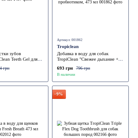
Артикул: 001862
Tropiclean
стки зубов
Добавка в воду для собак
Clean Teeth Gel для
TropiClean "Свежее дыхание +
мл
Поддержка пищеварения", с
693 грн
4 грн
796 грн
пробиотиком, 473 мл
В наличии
−9%