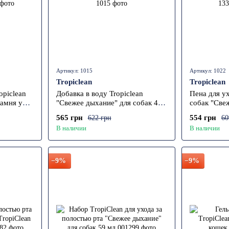
Артикул: 1015
Артикул: 1022
Tropiclean
Tropiclean
opiclean
Добавка в воду Tropiclean
Пена для у
камня у
"Свежее дыхание" для собак 473
собак "Све
г.
Tropiclean,
565 грн
554 грн
622 грн
60
В наличии
В наличии
−9%
−9%