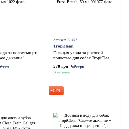
Артикул: 001077
Tropiclean
хода за полостью рта
Гель для ухода за ротовой
жее дыхание"
полостью для собак TropiClean
 133 мл
Fresh Breath, 59 мл
578 грн
9 грн
636 грн
В наличии
−13%