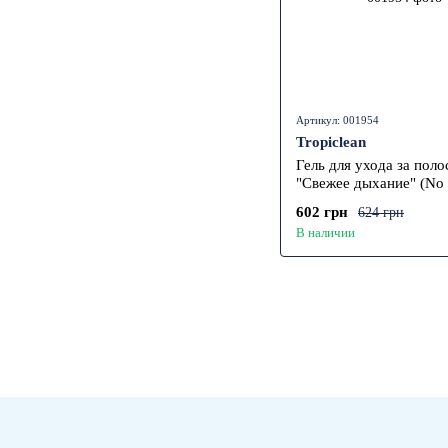
Артикул: 001954
Tropiclean
Гель для ухода за поло
"Свежее дыхание" (No 
TropiClean для щенков
602 грн
624 грн
В наличии