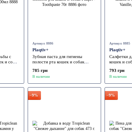
Артикул: 8886
Артикул: 8885
Plaqtiv+
Plaqtiv+
рьбы с
Зубная паста для гигиены
Салфетки д
к и собак
полости рта кошек и собак
кошек и соб
 500мл
Plaqtiv+ Toothpaste 70г
Vanille, 64
785 грн
793 грн
В наличии
В наличии
−9%
−9%