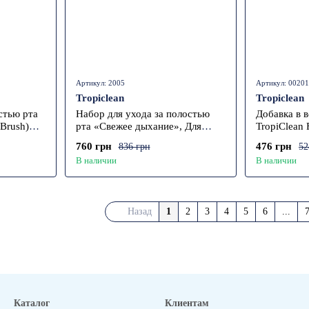
Артикул: 2005
Артикул: 0020
Tropiclean
Tropiclean
стью рта
Набор для ухода за полостью
Добавка в 
Brush)
рта «Свежее дыхание», Для
TropiClean 
 59 мл
щенков, 59 мл
760 грн
476 грн
836 грн
52
В наличии
В наличии
Назад
1
2
3
4
5
6
...
Каталог
Клиентам