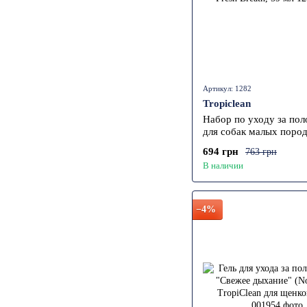
Артикул: 1282
Tropiclean
Набор по уходу за пол
для собак малых поро
TropiClean Fresh Breath
694 грн
763 грн
В наличии
−4%