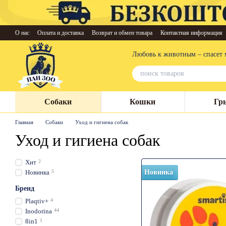
Перейти к основному контенту
О нас
Оплата и доставка
Возврат и обмен товара
Контактная информация
Любовь к животным – спасет 
Собаки
Кошки
Гр
Главная
Собаки
Уход и гигиена собак
Уход и гигиена собак
Хит
2
Новинка
5
Новинка
Бренд
Plaqtiv+
4
Inodorina
44
8in1
1