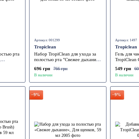
Артикул: 001299
Артикул: 1497
Tropiclean
Tropiclean
остью рта
Набор TropiClean для ухода за
Гель для чи
д
полостью рта "Свежее дыхание"
TropiClean 
, 59 мл
для собак 59 мл
кошек, 59 
696 грн
549 грн
766 грн
60
В наличии
В наличии
−9%
−9%