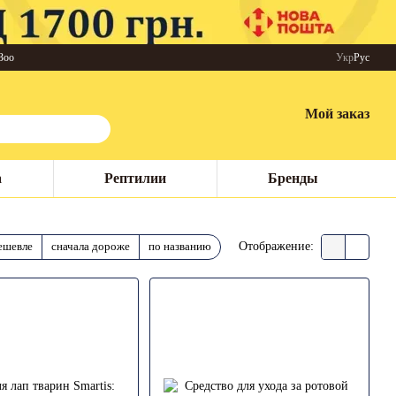
Зоо
Укр
Рус
Мой заказ
а
Рептилии
Бренды
ешевле
сначала дороже
по названию
Отображение: