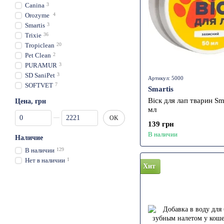
Canina
3
Orozyme
4
Smartis
3
Trixie
36
Tropiclean
20
Pet Clean
2
PURAMUR
3
SD SaniPet
3
Артикул: 5000
SOFTVET
7
Smartis
Віск для лап тварин Sma
Цена, грн
мл
От Цена, грн
До Цена, грн
OK
139 грн
В наличии
Наличие
В наличии
129
Нет в наличии
1
Хит