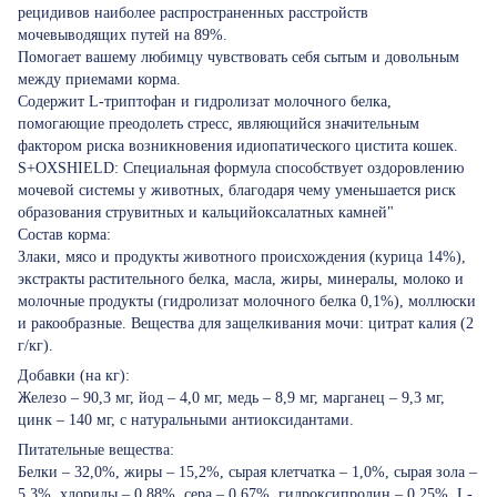
рецидивов наиболее распространенных расстройств
мочевыводящих путей на 89%.
Помогает вашему любимцу чувствовать себя сытым и довольным
между приемами корма.
Содержит L-триптофан и гидролизат молочного белка,
помогающие преодолеть стресс, являющийся значительным
фактором риска возникновения идиопатического цистита кошек.
S+OXSHIELD: Специальная формула способствует оздоровлению
мочевой системы у животных, благодаря чему уменьшается риск
образования струвитных и кальцийоксалатных камней"
Состав корма:
Злаки, мясо и продукты животного происхождения (курица 14%),
экстракты растительного белка, масла, жиры, минералы, молоко и
молочные продукты (гидролизат молочного белка 0,1%), моллюски
и ракообразные. Вещества для защелкивания мочи: цитрат калия (2
г/кг).
Добавки (на кг):
Железо – 90,3 мг, йод – 4,0 мг, медь – 8,9 мг, марганец – 9,3 мг,
цинк – 140 мг, с натуральными антиоксидантами.
Питательные вещества:
Белки – 32,0%, жиры – 15,2%, сырая клетчатка – 1,0%, сырая зола –
5,3%, хлориды – 0,88%, сера – 0,67%, гидроксипролин – 0,25%, L-