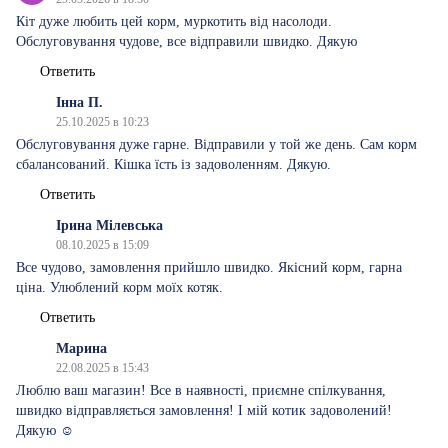
Кіт дуже любить цей корм, муркотить від насолоди.
Обслуговування чудове, все відправили швидко. Дякую
Ответить
Інна П.
25.10.2025 в 10:23
Обслуговування дуже гарне. Відправили у той же день. Сам корм
сбалансований. Кішка їсть із задоволенням. Дякую.
Ответить
Ірина Мілевська
08.10.2025 в 15:09
Все чудово, замовлення прийшло швидко. Якісний корм, гарна
ціна. Улюблений корм моїх котяк.
Ответить
Марина
22.08.2025 в 15:43
Люблю ваш магазин! Все в наявності, приємне спілкування,
швидко відправляється замовлення! І мій котик задоволений!
Дякую ☺️