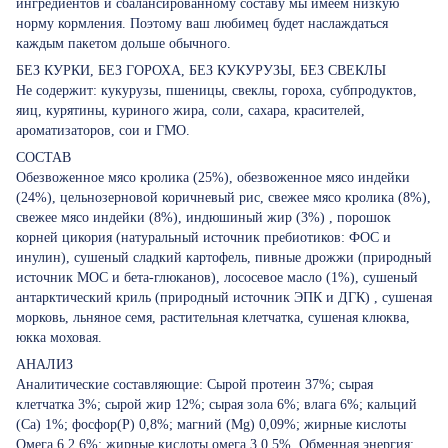
ингредиентов и сбалансированному составу мы имеем низкую
норму кормления. Поэтому ваш любимец будет наслаждаться
каждым пакетом дольше обычного.
БЕЗ КУРКИ, БЕЗ ГОРОХА, БЕЗ КУКУРУЗЫ, БЕЗ СВЕКЛЫ
Не содержит: кукурузы, пшеницы, свеклы, гороха, субпродуктов,
яиц, курятины, куриного жира, соли, сахара, красителей,
ароматизаторов, сои и ГМО.
СОСТАВ
Обезвоженное мясо кролика (25%), обезвоженное мясо индейки
(24%), цельнозерновой коричневый рис, свежее мясо кролика (8%),
свежее мясо индейки (8%), индюшиный жир (3%) , порошок
корней цикория (натуральный источник пребиотиков: ФОС и
инулин), сушеный сладкий картофель, пивные дрожжи (природный
источник МОС и бета-глюканов), лососевое масло (1%), сушеный
антарктический криль (природный источник ЭПК и ДГК) , сушеная
морковь, льняное семя, растительная клетчатка, сушеная клюква,
юкка моховая.
АНАЛИЗ
Аналитические составляющие: Сырой протеин 37%; сырая
клетчатка 3%; сырой жир 12%; сырая зола 6%; влага 6%; кальций
(Ca) 1%; фосфор(P) 0,8%; магний (Mg) 0,09%; жирные кислоты
Омега 6 2,6%; жирные кислоты омега 3 0,5%. Обменная энергия: