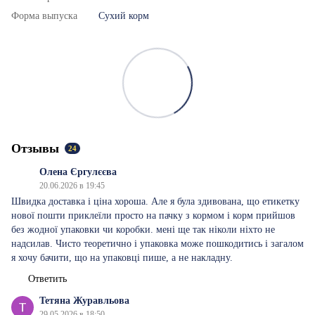
Форма выпуска
Сухий корм
Отзывы
24
Олена Єргулєєва
20.06.2026 в 19:45
Швидка доставка і ціна хороша. Але я була здивована, що етикетку
нової пошти приклеїли просто на пачку з кормом і корм прийшов
без жодної упаковки чи коробки. мені ще так ніколи ніхто не
надсилав. Чисто теоретично і упаковка може пошкодитись і загалом
я хочу бачити, що на упаковці пише, а не накладну.
Ответить
Тетяна Журавльова
29.05.2026 в 18:50