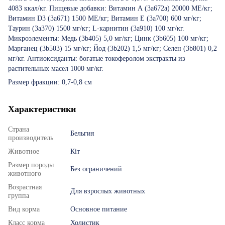
4083 ккал/кг. Пищевые добавки: Витамин А (3a672a) 20000 МЕ/кг;
Витамин D3 (3a671) 1500 МЕ/кг; Витамин Е (3а700) 600 мг/кг;
Таурин (3a370) 1500 мг/кг; L-карнитин (3a910) 100 мг/кг.
Микроэлементы: Медь (3b405) 5,0 мг/кг; Цинк (3b605) 100 мг/кг;
Марганец (3b503) 15 мг/кг; Йод (3b202) 1,5 мг/кг; Селен (3b801) 0,2
мг/кг. Антиоксиданты: богатые токоферолом экстракты из
растительных масел 1000 мг/кг.
Размер фракции: 0,7-0,8 см
Характеристики
Страна
Бельгия
производитель
Животное
Кіт
Размер породы
Без ограничений
животного
Возрастная
Для взрослых животных
группа
Вид корма
Основное питание
Класс корма
Холистик