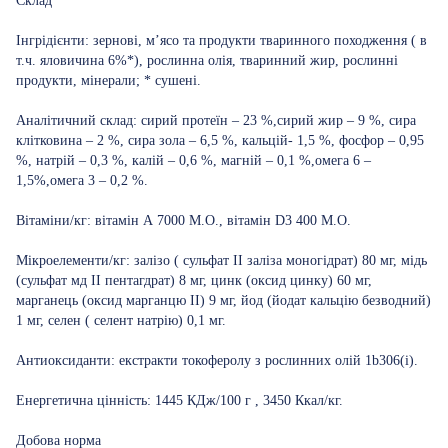
Склад
Інгрідієнти: зернові, м’ясо та продукти тваринного походження ( в
т.ч. яловичина 6%*), рослинна олія, тваринний жир, рослинні
продукти, мінерали; * сушені.
Аналітичний склад: сирий протеїн – 23 %,сирий жир – 9 %, сира
клітковина – 2 %, сира зола – 6,5 %, кальцій- 1,5 %, фосфор – 0,95
%, натрій – 0,3 %, калій – 0,6 %, магній – 0,1 %,омега 6 –
1,5%,омега 3 – 0,2 %.
Вітаміни/кг: вітамін А 7000 М.О., вітамін D3 400 М.О.
Мікроелементи/кг: залізо ( сульфат ІІ заліза моногідрат) 80 мг, мідь
(сульфат мд ІІ пентагдрат) 8 мг, цинк (оксид цинку) 60 мг,
марганець (оксид марганцю ІІ) 9 мг, йод (йодат кальцію безводний)
1 мг, селен ( селент натрію) 0,1 мг.
Антиоксиданти: екстракти токоферолу з рослинних олій 1b306(i).
Енергетична цінність: 1445 КДж/100 г , 3450 Ккал/кг.
Добова норма