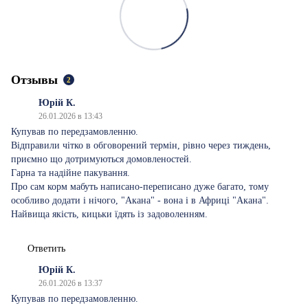
Отзывы
2
Юрій К.
26.01.2026 в 13:43
Купував по передзамовленню.
Відправили чітко в обговорений термін, рівно через тиждень,
приємно що дотримуються домовленостей.
Гарна та надійне пакування.
Про сам корм мабуть написано-переписано дуже багато, тому
особливо додати і нічого, "Акана" - вона і в Африці "Акана".
Найвища якість, кицьки їдять із задоволенням.
Ответить
Юрій К.
26.01.2026 в 13:37
Купував по передзамовленню.