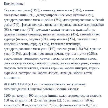
Ингредиенты
Свежее мясо утки (11%), свежее куриное мясо (11%), свежие
гнездовые яйца (8%), дегидратированное мясо куриное (7%),
дегидратированное мясо индейки (7%), дегидратированное м белой
рыбы (7%), фасоль пестрая, цельный горошек, свежее мясо индейки
(6%), жир утки (5%), цельная красная чечевица, цельный нут,
цельная зеленая чечевица, цельная перепелка (4%), свежий ливер
курицы (печень, сердце) (2%), жир минтая (2%), свежий ливер
индейки (печень, сердце) (2%), клетчатка чечевицы,
дегидратированное мясо утки (1%), печень утки (1%) %), хрящие
утки (0.5%), лиофилизированная печень курицы и утки (0.5%),
высушенная ламинария, свежая тыква, свежая мускатная тыква,
свежая капуста кале, свежий шпинат, свежая зелень репы, свежая
морковь свежая клюква, свежая черника, корень цикория, корень
куркумы, расторопша, корень лопуха, лаванда, корень алтея,
шиповник.
ДОБАВИТЕЛИ (в 1 кг): технологические: натуральные
антиоксиданты. Пищевые добавки: холина хлорид:
1200 мг, таурин: 400 мг, цинк (цинка хелат аминокислоты гидрат):
150 мг, витамин B1: 25 мг, витамин B2: 10 мг, ниацин: 50 мг,
витамин B5 8 мг, витамин В 6 7,5 мг, фолиевая кислота 0,75 мг,