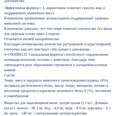
Достоинства:
Эффективная формула с L-карнитином помогает сжигать жир и
поддерживать мышечную массу
Клинически проверенные антиоксиданты поддерживают здоровье
иммунной системы
Клинически доказано, что этот корм помогает снизить вес без вреда
для здоровья только через 4 недели.
Отличается низкой калорийностью
Благодаря оптимальному количеству растворимой и нерастворимой
клетчатки ваш кот чувствует себя сытым и довольным
S+OXSHIELD: Специальная формула способствует оздоровлению
мочевыделительной системы у животных, благодаря чему
уменьшается риск образования струвитных и кальцийоксалатных
камней.
Состав:
Злаки, мясо и продукты животного происхождения (курица 14%),
экстракты растительного белка, масла, жиры, минералы, молоко и
молочные продукты (гидролизат молочного белка 0,1%), моллюски
и ракообразные.
Вещества для защелкивания мочи: цитрат калия (2 г/кг). Добавки
(на кг): железо – 90,3 мг, йод – 4,0 мг, медь – 8,9 мг, марганец – 9,3
мг, цинк – 140 мг, с натуральными антиоксидантами.