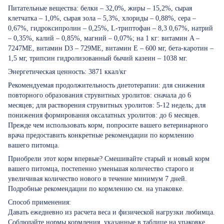
Питательные вещества: белки – 32,0%, жиры – 15,2%, сырая
клетчатка – 1,0%, сырая зола – 5,3%, хлориды – 0,88%, сера –
0,67%, гидроксипролин – 0,25%, L-триптофан – 8,3 0,67%, натрий
– 0,35%, калий – 0,85%, магний – 0,07%; на 1 кг: витамин A –
7247МЕ, витамин D3 – 729МЕ, витамин Е – 600 мг, бета-каротин –
1,5 мг, трипсин гидролизованный бычий казеин – 1038 мг.
Энергетическая ценность: 3871 ккал/кг
Рекомендуемая продолжительность диетотерапии: для снижения
повторного образования струвитных уролитов: сначала до 6
месяцев; для растворения струвитных уролитов: 5-12 недель; для
понижения формирования оксалатных уролитов: до 6 месяцев.
Прежде чем использовать корм, попросите вашего ветеринарного
врача предоставить конкретные рекомендации по кормлению
вашего питомца.
Приобрели этот корм впервые? Смешивайте старый и новый корм
вашего питомца, постепенно уменьшая количество старого и
увеличивая количество нового в течение минимум 7 дней.
Подробные рекомендации по кормлению см. на упаковке.
Способ применения:
Давать ежедневно из расчета веса и физической нагрузки любимца.
Соблюдайте нормы кормления, указанные в таблице на упаковке,