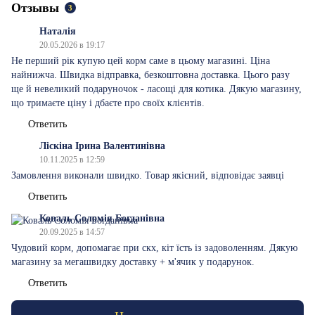
Отзывы
3
Наталія
20.05.2026 в 19:17
Не перший рік купую цей корм саме в цьому магазині. Ціна
найнижча. Швидка відправка, безкоштовна доставка. Цього разу
ще й невеликий подаруночок - ласощі для котика. Дякую магазину,
що тримаєте ціну і дбаєте про своїх клієнтів.
Ответить
Ліскіна Ірина Валентинівна
10.11.2025 в 12:59
Замовлення виконали швидко. Товар якісний, відповідає заявці
Ответить
Коваль Соломія Богданівна
20.09.2025 в 14:57
Чудовий корм, допомагає при скх, кіт їсть із задоволенням. Дякую
магазину за мегашвидку доставку + м'ячик у подарунок.
Ответить