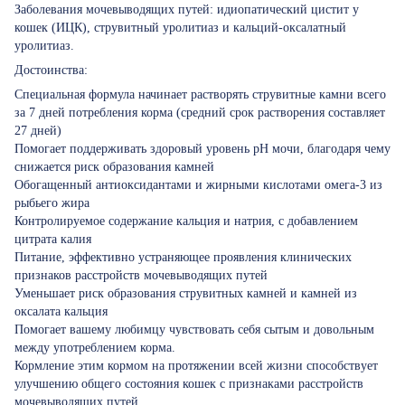
Заболевания мочевыводящих путей: идиопатический цистит у
кошек (ИЦК), струвитный уролитиаз и кальций-оксалатный
уролитиаз.
Достоинства:
Специальная формула начинает растворять струвитные камни всего
за 7 дней потребления корма (средний срок растворения составляет
27 дней)
Помогает поддерживать здоровый уровень pH мочи, благодаря чему
снижается риск образования камней
Обогащенный антиоксидантами и жирными кислотами омега-3 из
рыбьего жира
Контролируемое содержание кальция и натрия, с добавлением
цитрата калия
Питание, эффективно устраняющее проявления клинических
признаков расстройств мочевыводящих путей
Уменьшает риск образования струвитных камней и камней из
оксалата кальция
Помогает вашему любимцу чувствовать себя сытым и довольным
между употреблением корма.
Кормление этим кормом на протяжении всей жизни способствует
улучшению общего состояния кошек с признаками расстройств
мочевыводящих путей.