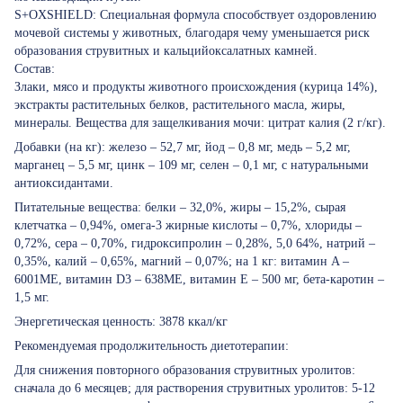
S+OXSHIELD: Специальная формула способствует оздоровлению
мочевой системы у животных, благодаря чему уменьшается риск
образования струвитных и кальцийоксалатных камней.
Состав:
Злаки, мясо и продукты животного происхождения (курица 14%),
экстракты растительных белков, растительного масла, жиры,
минералы. Вещества для защелкивания мочи: цитрат калия (2 г/кг).
Добавки (на кг): железо – 52,7 мг, йод – 0,8 мг, медь – 5,2 мг,
марганец – 5,5 мг, цинк – 109 мг, селен – 0,1 мг, с натуральными
антиоксидантами.
Питательные вещества: белки – 32,0%, жиры – 15,2%, сырая
клетчатка – 0,94%, омега-3 жирные кислоты – 0,7%, хлориды –
0,72%, сера – 0,70%, гидроксипролин – 0,28%, 5,0 64%, натрий –
0,35%, калий – 0,65%, магний – 0,07%; на 1 кг: витамин A –
6001МЕ, витамин D3 – 638МЕ, витамин E – 500 мг, бета-каротин –
1,5 мг.
Энергетическая ценность: 3878 ккал/кг
Рекомендуемая продолжительность диетотерапии:
Для снижения повторного образования струвитных уролитов:
сначала до 6 месяцев; для растворения струвитных уролитов: 5-12