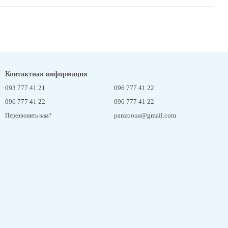
Контактная информация
093 777 41 21
096 777 41 22
096 777 41 22
096 777 41 22
panzooua@gmail.com
Перезвонить вам?