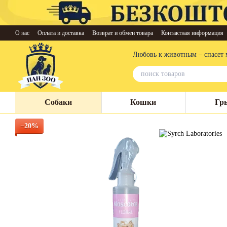
Перейти к основному контенту
О нас
Оплата и доставка
Возврат и обмен товара
Контактная информация
Любовь к животным – спасет 
Собаки
Кошки
Гр
−20%