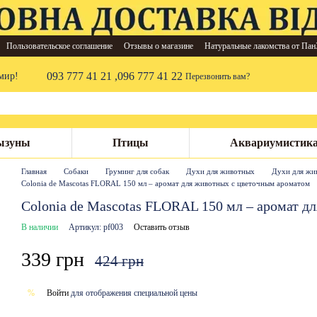
Пользовательское соглашение
Отзывы о магазине
Натуральные лакомства от Пан
093 777 41 21 ,
096 777 41 22
мир!
Перезвонить вам?
ызуны
Птицы
Аквариумистик
Главная
Собаки
Груминг для собак
Духи для животных
Духи для жив
Colonia de Mascotas FLORAL 150 мл – аромат для животных с цветочным ароматом
Colonia de Mascotas FLORAL 150 мл – аромат д
В наличии
Артикул: pf003
Оставить отзыв
339 грн
424 грн
Войти
для отображения специальной цены
%