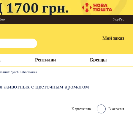
Зоо
Укр
Рус
Мой заказ
а
Рептилии
Бренды
отных Syrch Laboratories
ля животных с цветочным ароматом
К сравнению
В желания