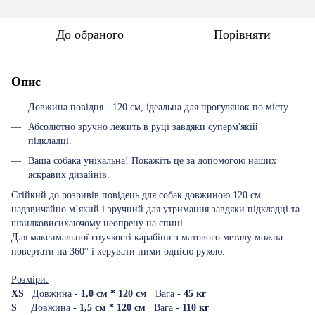
До обраного
Порівняти
Опис
Довжина повідця - 120 см, ідеальна для прогулянок по місту.
Абсолютно зручно лежить в руці завдяки суперм'якій
підкладці.
Ваша собака унікальна! Покажіть це за допомогою наших
яскравих дизайнів.
Стійкий до розривів повідець для собак довжиною 120 см
надзвичайно м’який і зручний для утримання завдяки підкладці та
швидковисихаючому неопрену на спині.
Для максимальної гнучкості карабіни з матового металу можна
повертати на 360° і керувати ними однією рукою.
Розміри:
XS
Довжина -
1,0 см * 120 см
Вага -
45 кг
S
Довжина -
1,5 см * 120 см
Вага -
110 кг