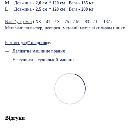
M
Довжина -
2,0 см * 120 см
Вага -
135 кг
L
Довжина -
2,5 см * 120 см
Вага -
200 кг
Вага (у грамах)
XS = 41 г / S = 75 г / M = 83 г / L = 137 г
Матеріал:
поліестер, неопрен, матовий метал зі сплавом цинку.
Рекомендації по догляду
:
Делікатне машинне прання
Не сушити в сушильній машині
Відгуки