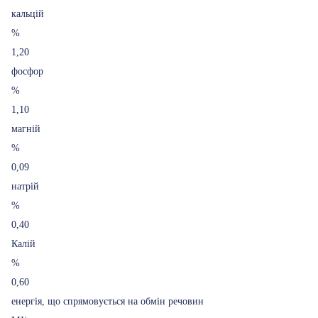
кальцій
%
1,20
фосфор
%
1,10
магній
%
0,09
натрій
%
0,40
Калій
%
0,60
енергія, що спрямовується на обмін речовин