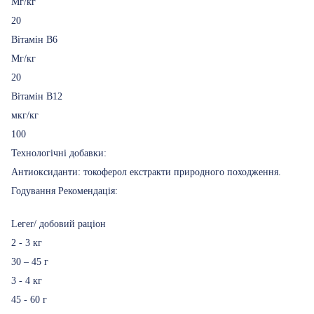
Мг/кг
20
Вітамін B6
Мг/кг
20
Вітамін B12
мкг/кг
100
Технологічні добавки:
Антиоксиданти: токоферол екстракти природного походження.
Годування Рекомендація:
Lегer/ добовий раціон
2 - 3 кг
30 – 45 г
3 - 4 кг
45 - 60 г