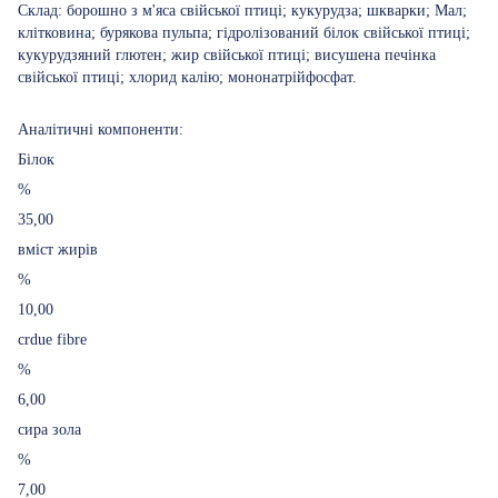
Склад: борошно з м'яса свійської птиці; кукурудза; шкварки; Мал;
клітковина; бурякова пульпа; гідролізований білок свійської птиці;
кукурудзяний глютен; жир свійської птиці; висушена печінка
свійської птиці; хлорид калію; мононатрійфосфат.
Аналітичні компоненти:
Білок
%
35,00
вміст жирів
%
10,00
crdue fibre
%
6,00
сира зола
%
7,00