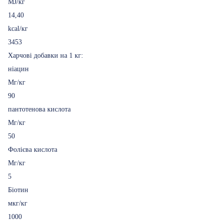
MJ/кг
14,40
kcal/кг
3453
Харчові добавки на 1 кг:
ніацин
Мг/кг
90
пантотенова кислота
Мг/кг
50
Фолієва кислота
Мг/кг
5
Біотин
мкг/кг
1000