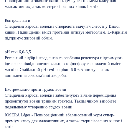
Повнораційний збалансований корм супер-преміум класу для
малоактивних, а також стерилізованих кішок і котів.
Контроль ваги
Спеціальні харчові волокна створюють відчуття ситості у Вашої
кішки. Підвищений вміст протеїнів активує метаболізм. L-Карнітін
підтримує жировий обмін.
pH сечі 6,0-6,5
Ретельний відбір інгредієнтів та особлива рецептура підтримують
ідеальне співвідношення кальцію та фосфору та знижений вміст
магнію. Стабільний pH сечі на рівні 6.0-6.5 знижує ризик
виникнення сечокам'яної хвороби.
Екстремально проти грудок вовни
Спеціальні харчові волокна забезпечують вільне переміщення
проковтнутої вовни травним трактом. Таким чином запобігає
подальшому утворенню грудок вовни.
JOSERA Léger - Повнораціонний збалансований корм супер-
преміум класу для малоактивних, а також стерилізованих кішок і
котів.