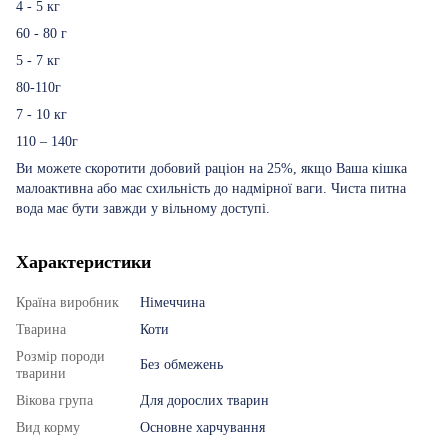
4 - 5 кг
60 - 80 г
5 - 7 кг
80-110г
7 - 10 кг
110 – 140г
Ви можете скоротити добовий раціон на 25%, якщо Ваша кішка
малоактивна або має схильність до надмірної ваги. Чиста питна
вода має бути завжди у вільному доступі.
Характеристики
Країна виробник
Німеччина
Тварина
Коти
Розмір породи
Без обмежень
тварини
Вікова група
Для дорослих тварин
Вид корму
Основне харчування