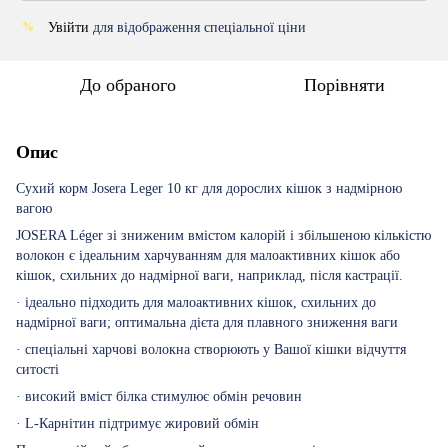
Увійти
для відображення спеціальної ціни
%
До обраного
Порівняти
Опис
Сухий корм Josera Leger 10 кг для дорослих кішок з надмірною
вагою
JOSERA Léger зі зниженим вмістом калорій і збільшеною кількістю
волокон є ідеальним харчуванням для малоактивних кішок або
кішок, схильних до надмірної ваги, наприклад, після кастрації.
· ідеально підходить для малоактивних кішок, схильних до
надмірної ваги; оптимальна дієта для плавного зниження ваги
· спеціальні харчові волокна створюють у Вашої кішки відчуття
ситості
· високий вміст білка стимулює обмін речовин
· L-Карнітин підтримує жировий обмін