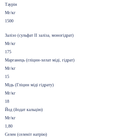
Таурін
Мг/кг
1500
Залізо (сульфат II заліза, моногідрат)
Мг/кг
175
Марганець (гліцин-хелат міді, гідрат)
Мг/кг
15
Мідь (Гліцин міді гідрату)
Мг/кг
18
Йод (йодат кальцію)
Мг/кг
1,80
Селен (селеніт натрію)