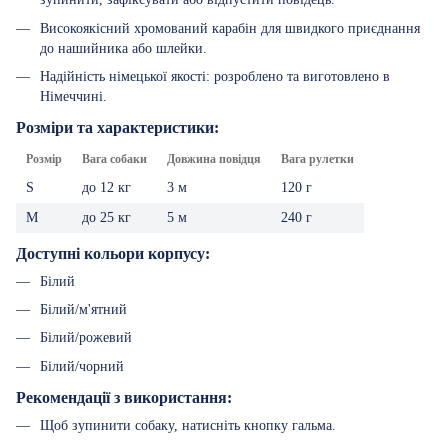
Високоякісний хромований карабін для швидкого приєднання
до нашийника або шлейки.
Надійність німецької якості: розроблено та виготовлено в
Німеччині.
Розміри та характеристики:
Розмір
Вага собаки
Довжина повідця
Вага рулетки
S
до 12 кг
3 м
120 г
M
до 25 кг
5 м
240 г
Доступні кольори корпусу:
Білий
Білий/м'ятний
Білий/рожевий
Білий/чорний
Рекомендації з використання:
Щоб зупинити собаку, натисніть кнопку гальма.