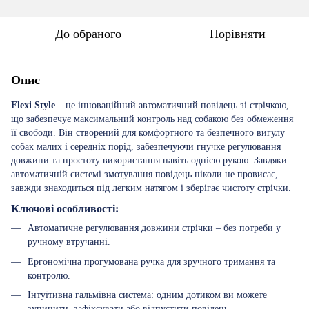
До обраного
Порівняти
Опис
Flexi Style
– це інноваційний автоматичний повідець зі стрічкою,
що забезпечує максимальний контроль над собакою без обмеження
її свободи. Він створений для комфортного та безпечного вигулу
собак малих і середніх порід, забезпечуючи гнучке регулювання
довжини та простоту використання навіть однією рукою. Завдяки
автоматичній системі змотування повідець ніколи не провисає,
завжди знаходиться під легким натягом і зберігає чистоту стрічки.
Ключові особливості:
Автоматичне регулювання довжини стрічки – без потреби у
ручному втручанні.
Ергономічна прогумована ручка для зручного тримання та
контролю.
Інтуїтивна гальмівна система: одним дотиком ви можете
зупинити, зафіксувати або відпустити повідець.