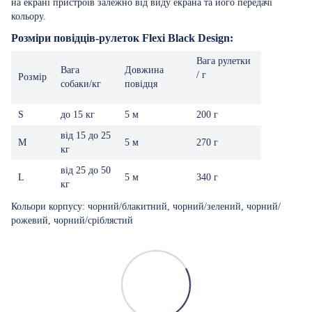
на екрані пристроїв залежно від виду екрана та його передачі
кольору.
Розміри повідців-рулеток Flexi Black Design:
Вага рулетки
Вага
Довжина
/ г
Розмір
собаки/кг
повідця
S
до 15 кг
5 м
200 г
від 15 до 25
M
5 м
270 г
кг
від 25 до 50
L
5 м
340 г
кг
Кольори корпусу: чорний/блакитний, чорний/зелений, чорний/
рожевий, чорний/сріблястий