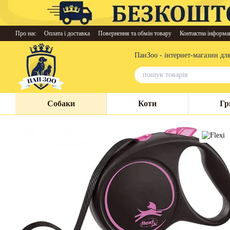
Перейти до основного контенту
Про нас
Оплата і доставка
Повернення та обмін товару
Контактна інформа
ПанЗоо - інтернет-магазин дл
Собаки
Коти
Гр