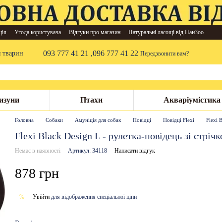
ція
Угода користувача
Відгуки про магазин
Натуральні ласощі від ПанЗоо
093 777 41 21 ,
096 777 41 22
я тварин
Передзвонити вам?
изуни
Птахи
Акваріумістика
Головна
Собаки
Амуніція для собак
Повідці
Повідці Flexi
Flexi 
Flexi Black Design L - рулетка-повідець зі стріч
Немає в наявності
Артикул: 34118
Написати відгук
878 грн
Увійти
для відображення спеціальної ціни
%