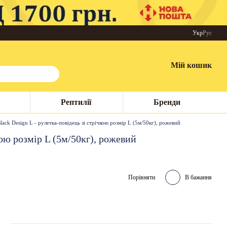
Укр
Рус
Мій кошик
Рептилії
Бренди
Black Design L - рулетка-повідець зі стрічкою розмір L (5м/50кг), рожевий
кою розмір L (5м/50кг), рожевий
Порівняти
В бажання